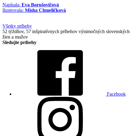
Napísala:
Eva Borušovičová
Ilustrovala:
Misha Chmeličková
Všetky príbehy
52 týždňov, 57 inšpiratívnych príbehov výnimočných slovenských
žien a mužov
Sledujte príbehy
Facebook