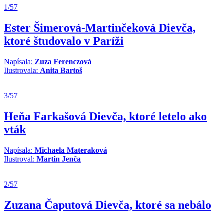
1/57
Ester Šimerová-Martinčeková
Dievča,
ktoré študovalo v Paríži
Napísala:
Zuza Ferenczová
Ilustrovala:
Anita Bartoš
3/57
Heňa Farkašová
Dievča, ktoré letelo ako
vták
Napísala:
Michaela Materaková
Ilustroval:
Martin Jenča
2/57
Zuzana Čaputová
Dievča, ktoré sa nebálo