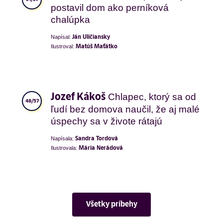
postavil dom ako perníková
chalúpka
Napísal:
Ján Uličiansky
Ilustroval:
Matúš Maťátko
Chlapec, ktorý sa od
Jozef Kákoš
48/57
ľudí bez domova naučil, že aj malé
úspechy sa v živote rátajú
Napísala:
Sandra Tordová
Ilustrovala:
Mária Nerádová
Všetky príbehy