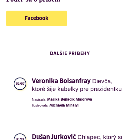
Facebook
ĎALŠIE PRÍBEHY
Dievča,
Veronika Boisanfray
52/57
ktoré šije kabelky pre prezidentku
Napísala:
Marika Beňadik Majorová
Ilustrovala:
Michaela Mihalyi
Chlapec, ktorý si
Dušan Jurkovič
51/57