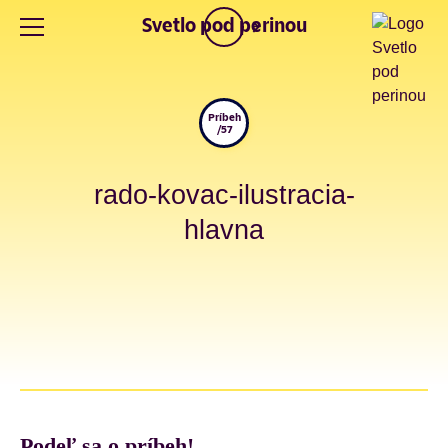
Svetlo pod perinou
Príbeh
/57
rado-kovac-ilustracia-
hlavna
Podeľ sa o príbeh!